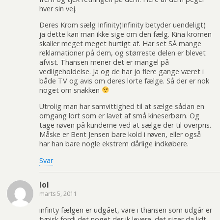
hver sin vej.
Deres Krom sælg Infinity(Infinity betyder uendeligt)
ja dette kan man ikke sige om den fælg. Kina kromen
skaller meget meget hurtigt af. Har set SÅ mange
reklamationer på dem, og størreste delen er blevet
afvist. Thansen mener det er mangel på
vedligeholdelse. Ja og de har jo flere gange været i
både TV og avis om deres lorte fælge. Så der er nok
noget om snakken
Utrolig man har samvittighed til at sælge sådan en
omgang lort som er lavet af små kineserbørn. Og
tage røven på kunderne ved at sælge der til overpris.
Måske er Bent Jensen bare kold i røven, eller også
har han bare nogle ekstrem dårlige indkøbere.
Svar
lol
marts 5, 2011
infinty fælgen er udgået, vare i thansen som udgår er
typisk fordi det noget der ik levere. det siger da lidt