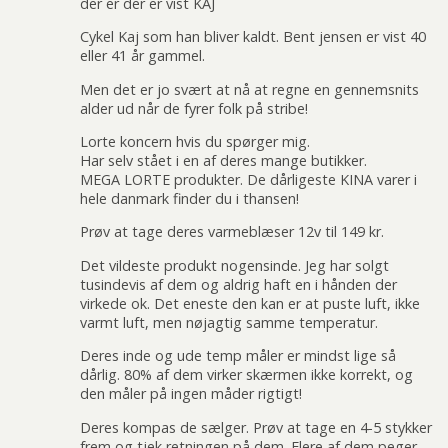
der er der er vist KAJ
Cykel Kaj som han bliver kaldt. Bent jensen er vist 40
eller 41 år gammel.
Men det er jo svært at nå at regne en gennemsnits
alder ud når de fyrer folk på stribe!
Lorte koncern hvis du spørger mig.
Har selv stået i en af deres mange butikker.
MEGA LORTE produkter. De dårligeste KINA varer i
hele danmark finder du i thansen!
Prøv at tage deres varmeblæser 12v til 149 kr.
Det vildeste produkt nogensinde. Jeg har solgt
tusindevis af dem og aldrig haft en i hånden der
virkede ok. Det eneste den kan er at puste luft, ikke
varmt luft, men nøjagtig samme temperatur.
Deres inde og ude temp måler er mindst lige så
dårlig. 80% af dem virker skærmen ikke korrekt, og
den måler på ingen måder rigtigt!
Deres kompas de sælger. Prøv at tage en 4-5 stykker
frem og tjek retningen på dem. Flere af dem peger