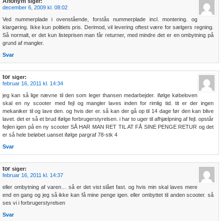
Anonym
siger:
december 6, 2009 kl. 08:02
Ved nummerplade i ovenstående, forstås nummerplade incl. montering. og
klargøring. Ikke kun politiets pris. Derimod, vil levering oftest være for sælgers regning.
Så normalt, er det kun listeprisen man får returner, med mindre det er en ombytning på
grund af mangler.
Svar
tor
siger:
februar 16, 2011 kl. 14:34
jeg kan så lige nævne til den som leger thansen medarbejder. ifølge købeloven
skal en ny scooter med fejl og mangler laves inden for rimlig tid. tit er der ingen
mekaniker til og lave den. og hvis der er. så kan der gå op til 14 dage før den kan blive
lavet. det er så et brud ifølge forbrugerstyrelsen. i har to uger til afhjælpning af fejl. opstår
fejlen igen på en ny scooter SÅ HAR MAN RET TIL AT FÅ SINE PENGE RETUR og det
er så hele beløbet uanset ifølge pargraf 78-stk 4
Svar
tor
siger:
februar 16, 2011 kl. 14:37
eller ombytning af varen… så er det vist slået fast. og hvis min skal laves mere
end en gang og jeg så ikke kan få mine penge igen. eller ombyttet til anden scooter. så
ses vi i forbrugerstyrelsen
Svar