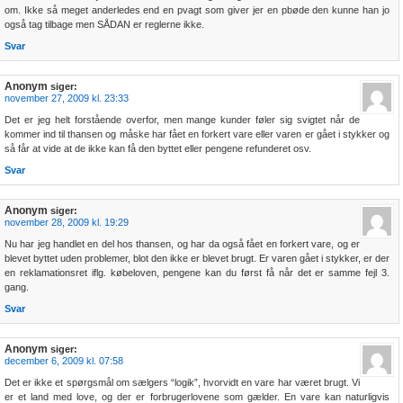
om. Ikke så meget anderledes end en pvagt som giver jer en pbøde den kunne han jo
også tag tilbage men SÅDAN er reglerne ikke.
Svar
Anonym
siger:
november 27, 2009 kl. 23:33
Det er jeg helt forstående overfor, men mange kunder føler sig svigtet når de
kommer ind til thansen og måske har fået en forkert vare eller varen er gået i stykker og
så får at vide at de ikke kan få den byttet eller pengene refunderet osv.
Svar
Anonym
siger:
november 28, 2009 kl. 19:29
Nu har jeg handlet en del hos thansen, og har da også fået en forkert vare, og er
blevet byttet uden problemer, blot den ikke er blevet brugt. Er varen gået i stykker, er der
en reklamationsret iflg. købeloven, pengene kan du først få når det er samme fejl 3.
gang.
Svar
Anonym
siger:
december 6, 2009 kl. 07:58
Det er ikke et spørgsmål om sælgers “logik”, hvorvidt en vare har været brugt. Vi
er et land med love, og der er forbrugerlovene som gælder. En vare kan naturligvis