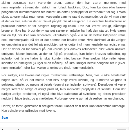
aldrigt betragtes som værende brugt, uanset den har været monteret med
nummerplade, såfremt den aldrigt har forladt butikken. Dog, kan kunden ikke kræve
pengene for nummerpladen refunderet, da dette i princippet er et “produkt” for sig. Loven
siger, at varen skal returneres i væsentlig samme stand og mængde, og det vil man sige
at den er her, selvom der er blevet påfyldt olie af sælgeren. En eventuel beskadielse af
produktet herved er for sælgers regning og risiko. Den har været ubrugt, sålænge
brugeren ikke har brugt den – uanset sælgeren måske har haft den startet. Hvis varen
har en fejl, der ikke kan repareres, vil butikken også kun skulle betale listeprisen retur,
excl. nummerplade, så det er det samme der betales retur. Hvis derimod, at du vælger
en ombytning grundet fejl på produktet, så er dette incl. nummerplade og registrering.
Der er derfor en lille forskel på, om varens pris ønskes refunderet, eller varen ønskes
ombyttet. Mener kunden, at der er fejl på produktet, kan fejlen kræves udbedret, og
indenfor det første halve år skal kunden intet bevise. Kan sælger ikke rette fejlen,
indenfor en rimelig tid (3 uger til en måned), så skal sælger betale pengene retur (excl.
nummerplade!), eller kan vælge at omlevere (incl. nummerplade!).
For sælger, kan lovene naturligvis forekomme uretfærdige. Men, hvis vi ikke havde haft
nogen love, så vil det meste som blev solgt være svindel, og kunderne vil gribe til
selvtægt, stjæle, og nægte at betale (som vi ser indenfor software). Derudover vil være
meget svært at sælge et ærligt produkt, hvis markedet propfyldes af svindel. Dem der
sælger ærlige produkter, vil også ofte blive saboteret af svindlere, og deres produkter
nedgjort i både tests, og anmeldelser. Forbrugerlovene gør, at de ærlige har en chance.
Derfor, er forbrugerlovene til sælgers fordel, uanset de til tider kan forekomme urimelige.
Kun svindlere er utilfredse med lovene.
Svar