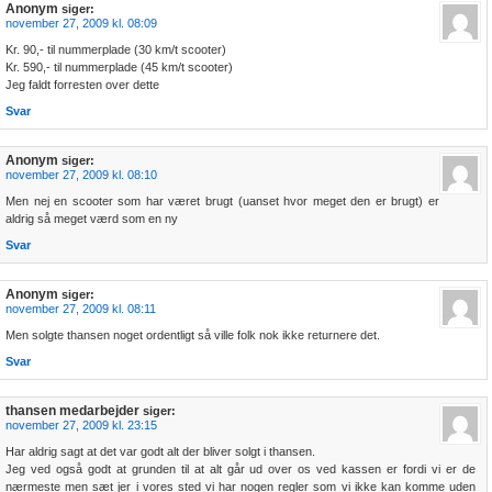
Anonym
siger:
november 27, 2009 kl. 08:09
Kr. 90,- til nummerplade (30 km/t scooter)
Kr. 590,- til nummerplade (45 km/t scooter)
Jeg faldt forresten over dette
Svar
Anonym
siger:
november 27, 2009 kl. 08:10
Men nej en scooter som har været brugt (uanset hvor meget den er brugt) er
aldrig så meget værd som en ny
Svar
Anonym
siger:
november 27, 2009 kl. 08:11
Men solgte thansen noget ordentligt så ville folk nok ikke returnere det.
Svar
thansen medarbejder
siger:
november 27, 2009 kl. 23:15
Har aldrig sagt at det var godt alt der bliver solgt i thansen.
Jeg ved også godt at grunden til at alt går ud over os ved kassen er fordi vi er de
nærmeste men sæt jer i vores sted vi har nogen regler som vi ikke kan komme uden