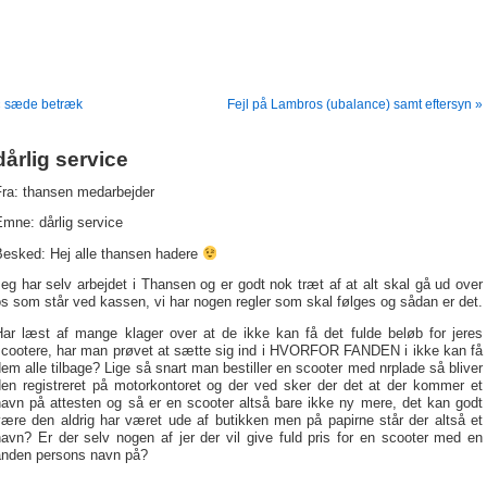
« sæde betræk
Fejl på Lambros (ubalance) samt eftersyn »
dårlig service
Fra: thansen medarbejder
mne: dårlig service
Besked: Hej alle thansen hadere
eg har selv arbejdet i Thansen og er godt nok træt af at alt skal gå ud over
s som står ved kassen, vi har nogen regler som skal følges og sådan er det.
Har læst af mange klager over at de ikke kan få det fulde beløb for jeres
scootere, har man prøvet at sætte sig ind i HVORFOR FANDEN i ikke kan få
em alle tilbage? Lige så snart man bestiller en scooter med nrplade så bliver
den registreret på motorkontoret og der ved sker der det at der kommer et
navn på attesten og så er en scooter altså bare ikke ny mere, det kan godt
være den aldrig har været ude af butikken men på papirne står der altså et
avn? Er der selv nogen af jer der vil give fuld pris for en scooter med en
anden persons navn på?