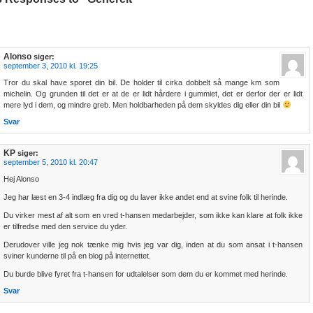
Alonso
siger:
september 3, 2010 kl. 19:25
Tror du skal have sporet din bil. De holder til cirka dobbelt så mange km som
michelin. Og grunden til det er at de er lidt hårdere i gummiet, det er derfor der er lidt
mere lyd i dem, og mindre greb. Men holdbarheden på dem skyldes dig eller din bil
Svar
KP
siger:
september 5, 2010 kl. 20:47
Hej Alonso
Jeg har læst en 3-4 indlæg fra dig og du laver ikke andet end at svine folk til herinde.
Du virker mest af alt som en vred t-hansen medarbejder, som ikke kan klare at folk ikke
er tilfredse med den service du yder.
Derudover ville jeg nok tænke mig hvis jeg var dig, inden at du som ansat i t-hansen
sviner kunderne til på en blog på internettet.
Du burde blive fyret fra t-hansen for udtalelser som dem du er kommet med herinde.
Svar