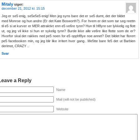
Mitaly
siger:
december 21, 2012 kl. 15:15
Jeg er se5 enig, se5e5e5 enig! Men jeg syns bare det er se5 dumt, det der bildet
med Monroe og hun andre (Er det Kate Bosworth?). For hvem er det som tar seg reettn
til e5 si at kurver er MER attraktivt enn e5 ve6re tynn? Hun til hf8yre ser lykkelig og flott
ut, og jeg vil ikke si hun er sykelig tynn? Burde ikke alle ve6re like flotte som de er?
Hvorfor skal det rakkes ned pe5 noen for e5 opphf8ye noe annet? Det bildet har florert
pe5 facebooken min, og jeg blir like irritert hver gang.. Me5tte bare fe5 det ut Barbien
derimot, CRAZY ..
Svar
Leave a Reply
Name
Mail (will not be published)
Website