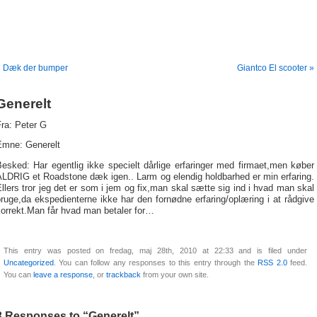
« Dæk der bumper
Giantco El scooter »
Generelt
ra: Peter G
Emne: Generelt
esked: Har egentlig ikke specielt dårlige erfaringer med firmaet,men køber
ALDRIG et Roadstone dæk igen.. Larm og elendig holdbarhed er min erfaring.
llers tror jeg det er som i jem og fix,man skal sætte sig ind i hvad man skal
ruge,da ekspedienterne ikke har den fornødne erfaring/oplæring i at rådgive
korrekt.Man får hvad man betaler for…
This entry was posted on fredag, maj 28th, 2010 at 22:33 and is filed under
Uncategorized
. You can follow any responses to this entry through the
RSS 2.0
feed.
You can
leave a response
, or
trackback
from your own site.
3 Responses to “Generelt”