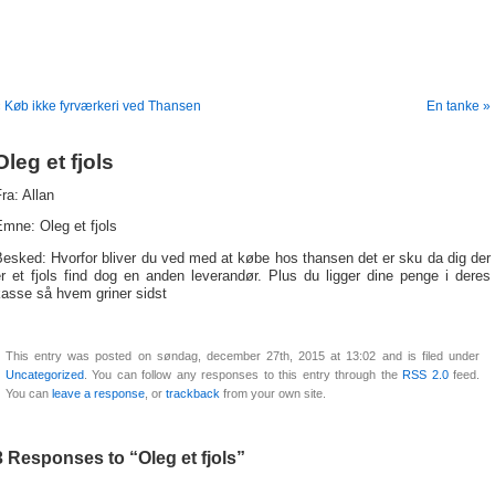
 Køb ikke fyrværkeri ved Thansen
En tanke »
Oleg et fjols
ra: Allan
mne: Oleg et fjols
esked: Hvorfor bliver du ved med at købe hos thansen det er sku da dig der
r et fjols find dog en anden leverandør. Plus du ligger dine penge i deres
kasse så hvem griner sidst
This entry was posted on søndag, december 27th, 2015 at 13:02 and is filed under
Uncategorized
. You can follow any responses to this entry through the
RSS 2.0
feed.
You can
leave a response
, or
trackback
from your own site.
3 Responses to “Oleg et fjols”