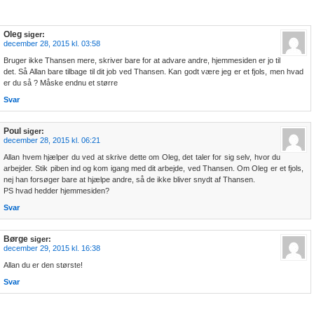
Oleg
siger:
december 28, 2015 kl. 03:58
Bruger ikke Thansen mere, skriver bare for at advare andre, hjemmesiden er jo til
det. Så Allan bare tilbage til dit job ved Thansen. Kan godt være jeg er et fjols, men hvad
er du så ? Måske endnu et større
Svar
Poul
siger:
december 28, 2015 kl. 06:21
Allan hvem hjælper du ved at skrive dette om Oleg, det taler for sig selv, hvor du
arbejder. Stik piben ind og kom igang med dit arbejde, ved Thansen. Om Oleg er et fjols,
nej han forsøger bare at hjælpe andre, så de ikke bliver snydt af Thansen.
PS hvad hedder hjemmesiden?
Svar
Børge
siger:
december 29, 2015 kl. 16:38
Allan du er den største!
Svar