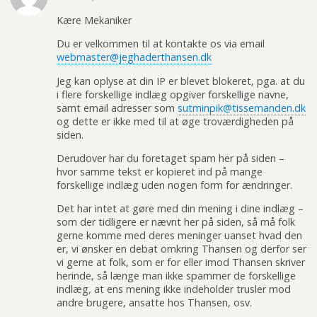
Kære Mekaniker
Du er velkommen til at kontakte os via email
webmaster@jeghaderthansen.dk
Jeg kan oplyse at din IP er blevet blokeret, pga. at du
i flere forskellige indlæg opgiver forskellige navne,
samt email adresser som
sutminpik@tissemanden.dk
og dette er ikke med til at øge troværdigheden på
siden.
Derudover har du foretaget spam her på siden –
hvor samme tekst er kopieret ind på mange
forskellige indlæg uden nogen form for ændringer.
Det har intet at gøre med din mening i dine indlæg –
som der tidligere er nævnt her på siden, så må folk
gerne komme med deres meninger uanset hvad den
er, vi ønsker en debat omkring Thansen og derfor ser
vi gerne at folk, som er for eller imod Thansen skriver
herinde, så længe man ikke spammer de forskellige
indlæg, at ens mening ikke indeholder trusler mod
andre brugere, ansatte hos Thansen, osv.