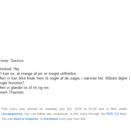
Emne: Service
Besked: Hej
i kan se, at mange af jer, er meget utilfredse.
en vi kan ikke finde frem til nogle af de sager, i nævner her. Måske digter i
ogle historier?
en vi glæder os til ris og ros
Team Thansen
This entry was posted on mandag, juni 3rd, 2019 at 02:40 and is filed under
Uncategorized
. You can follow any responses to this entry through the
RSS 2.0
feed.
You can
leave a response
, or
trackback
from your own site.