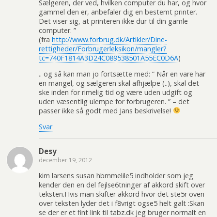
Sælgeren, der ved, hvilken computer du har, og hvor
gammel den er, anbefaler dig en bestemt printer.
Det viser sig, at printeren ikke dur til din gamle
computer. ”
(fra
http://www.forbrug.dk/Artikler/Dine-
rettigheder/Forbrugerleksikon/mangler?
tc=740F1814A3D24C089538501A55EC0D6A
)
.. og så kan man jo fortsætte med: ” Når en vare har
en mangel, og sælgeren skal afhjælpe (..), skal det
ske inden for rimelig tid og være uden udgift og
uden væsentlig ulempe for forbrugeren. ” – det
passer ikke så godt med Jans beskrivelse!
Svar
Desy
december 19, 2012
kim larsens susan hbmmelile5 indholder som jeg
kender den en del fejlse6tninger af akkord skift over
teksten.Hvis man skifter akkord hvor det ste5r oven
over teksten lyder det i f8vrigt ogse5 helt galt :Skan
se der er et fint link til tabz.dk jeg bruger normalt en