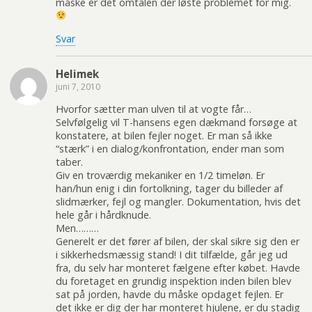
måske er det omtalen der løste problemet for mig.
Svar
Helimek
juni 7, 2010
Hvorfor sætter man ulven til at vogte får…
Selvfølgelig vil T-hansens egen dækmand forsøge at
konstatere, at bilen fejler noget. Er man så ikke
“stærk” i en dialog/konfrontation, ender man som
taber.
Giv en troværdig mekaniker en 1/2 timeløn. Er
han/hun enig i din fortolkning, tager du billeder af
slidmærker, fejl og mangler. Dokumentation, hvis det
hele går i hårdknude.
Men………
Generelt er det fører af bilen, der skal sikre sig den er
i sikkerhedsmæssig stand! I dit tilfælde, går jeg ud
fra, du selv har monteret fælgene efter købet. Havde
du foretaget en grundig inspektion inden bilen blev
sat på jorden, havde du måske opdaget fejlen. Er
det ikke er dig der har monteret hjulene, er du stadig