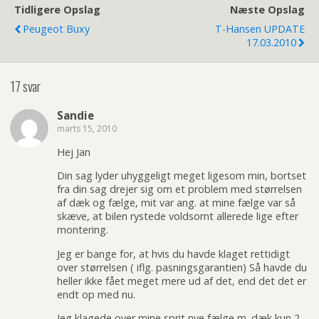
Tidligere Opslag
Næste Opslag
Peugeot Buxy
T-Hansen UPDATE
17.03.2010
17 svar
Sandie
marts 15, 2010
Hej Jan
Din sag lyder uhyggeligt meget ligesom min, bortset
fra din sag drejer sig om et problem med størrelsen
af dæk og fælge, mit var ang. at mine fælge var så
skæve, at bilen rystede voldsomt allerede lige efter
montering.
Jeg er bange for, at hvis du havde klaget rettidigt
over størrelsen ( iflg. pasningsgarantien) Så havde du
heller ikke fået meget mere ud af det, end det det er
endt op med nu.
Jeg klagede over mine sprit nye fælge m. dæk kun 2