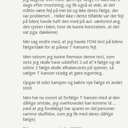
dage efter montering, og fik også at vide, at det
måtte være fejl på min bil og ikke deres fælge, der
var problemet… Heller ikke i dette tilfælde var der fejl
på bilen( havde haft den med på aut. værksted ang.
den rysten i bilen, hvor de kunne konstatere, at det
var pga. dækkene)
Min sag endte med, at jeg havde FDM test på bilens
fælge/dæk for at påvise T-hansens fejl.
Men selvom jeg kunne fremvise denne test, som
viste jeg skulle have udskiftet 2 ud af 4 fælge og de
sidste 2 fælge skulle afbalanceres på spinner, så
vælger T-hansen stadig at gøre ingenting…
Opgav til sidst kampen og købte nye fælge et andet
sted.
Men har nu svoret at forfølge T-hansen med al den
dårlige omtale, jeg overhovedet kan komme til…..
(ved at jeg foreløbigt har sparet en del personer
samme skuffelse, som jeg fik med deres dårlige
fælge)