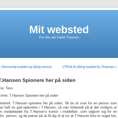
Mit websted
For alle, der hader Thansen
 Uforsvarlig kvalitet og dårlig service
UTROLIG dårlig kvalitet fra THansen »
T.Hansen Spionere her på siden
Fra: Texx
Emne: T.Hansen Spionere her på siden
Besked: T.Hansen spionere her på siden, får du et svar fra en person som
ar haft en god oplevelse i T.Hansen, så vær forberedt på at det muligvis er
en medarbejder fra T.Hansen’s kontor i middelfart, som udgiver sig for en
lm. person, og de prøver på at få dig til at tro at T.Hansen ikke er noget lort,