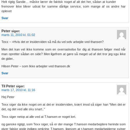
Helt rigtig Sandie… måske lærer de faktisk noget af alt det her, sådan at kunder
fremover ikke bliver udsat for samme dårlige service, som mange af os andre har
oplevet
Svar
Peter
siger:
marts 11, 2010 kl. 01:02
Texx – >Hvis det er insiderviden så må du vel selv arbejde ved thansen?
Men det kan vel ikke komme som en overraskelse for dig at thansen følger med når
man opretter sådan en side? Men ligefrem at gøre så meget ud af det tror jeg sgu ikke
de gider..
Hilsen Peter – som Ikke arbejder ved thansen.dk
Svar
Til Peter
siger:
marts 17, 2010 kl. 11:16
Hej Peter
Texx siger da ikke noget om at det er insiderviden, tvært imod så siger han “Men det er
det, og det ved alle sku snart..”
Texx siger netop at alle ved at T.hansen er noget lort.
og ganske rigtigt, som Texx siger, så er der mange T.hansen medarbejdere herinde som
giver falske gode indlæg omkring T.hansen, ligesom at t.hansen medarbejderne sviner