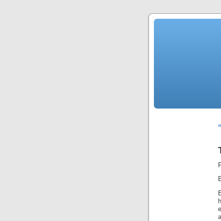
«
h
a