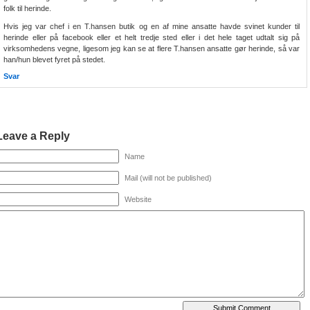
folk til herinde.
Hvis jeg var chef i en T.hansen butik og en af mine ansatte havde svinet kunder til
herinde eller på facebook eller et helt tredje sted eller i det hele taget udtalt sig på
virksomhedens vegne, ligesom jeg kan se at flere T.hansen ansatte gør herinde, så var
han/hun blevet fyret på stedet.
Svar
Leave a Reply
Name
Mail (will not be published)
Website