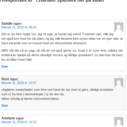
5 Responses to “T.Hansen Spionere her på siden”
Sandie
siger:
februar 11, 2010 kl. 09:16
Det er da ikke noget nyt- jeg vil sige, at havde jeg været T-hansen ejer, ville jeg
ski også lure med her på siden, og jeg ville bestemt ikke synes dette var en sjov side, at
have kørende som en trussel mod sin virksomheds eksistens.
MEN når det så er sagt, så må de vel også gerne se, hvad vi er sure over, måske det
endda kan hjælpe på deres elendige service og dårlige produkter!! Ja man kan da have
lov at håbe i hvert fald.
Svar
Texx
siger:
februar 11, 2010 kl. 13:57
ufaglærte medarbejder som ikke ved havd de har med at gøre, dårlige produkter
som er fra kina ( børnearbejde ) fy for den da..
håber virkelig at denne virksomhed lukker.
Svar
Anonym
siger:
februar 11, 2010 kl. 14:12