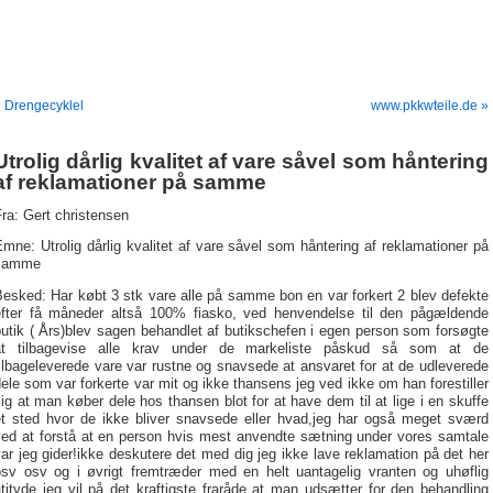
 Drengecyklel
www.pkkwteile.de »
Utrolig dårlig kvalitet af vare såvel som håntering
af reklamationer på samme
ra: Gert christensen
mne: Utrolig dårlig kvalitet af vare såvel som håntering af reklamationer på
samme
esked: Har købt 3 stk vare alle på samme bon en var forkert 2 blev defekte
efter få måneder altså 100% fiasko, ved henvendelse til den pågældende
utik ( Års)blev sagen behandlet af butikschefen i egen person som forsøgte
at tilbagevise alle krav under de markeliste påskud så som at de
ilbageleverede vare var rustne og snavsede at ansvaret for at de udleverede
ele som var forkerte var mit og ikke thansens jeg ved ikke om han forestiller
ig at man køber dele hos thansen blot for at have dem til at lige i en skuffe
et sted hvor de ikke bliver snavsede eller hvad,jeg har også meget sværd
ved at forstå at en person hvis mest anvendte sætning under vores samtale
ar jeg gider!ikke deskutere det med dig jeg ikke lave reklamation på det her
osv osv og i øvrigt fremtræder med en helt uantagelig vranten og uhøflig
tityde jeg vil på det kraftigste fraråde at man udsætter for den behandling