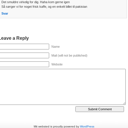
Det smuldre virkelig for dig. Haha kom gerne igen
Så sørger vi for noget frisk kaffe, og en enkelt billet til pakistan
Svar
Leave a Reply
Name
Mail (will not be published)
Website
Mit websted is proudly powered by
WordPress