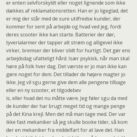
er enten selvforskyldt eller noget lignende som ikke
dækkes af reklamationsretten. Han er jo ligeglad, det
er mig der står med de sure utilfredse kunder, der
kommer for sent på arbejde og hvad ved jeg, fordi
deres scooter ikke kan starte. Batterier der dør,
tyverialarmer der tapper alt strøm og alligevel ikke
virker, bremser der bliver slidt for hurtigt. Det gør ens
arbejdsdag ufatteligt hård. Især psykisk, når man skal
høre på folk hver dag. Det værste er jo man ikke kan
gøre noget for dem. Det tillader de højere magter jo
ikke. Jeg vil sgu gerne give dem alle pengene tilbage
eller en ny scooter, et tilgodebev
is, eller hvad det nu måtte være. Jeg føler sgu da med
de kunder der har brugt meget tid og mange penge
på det Kina krejl. Men det må man tage med. Der var
ikke fast mekaniker så jeg skulle booke tider, så kom
der en mekaniker fra middelfart for at lave det. Han