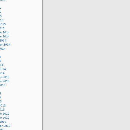
5
5
15
015
2015
2015
r 2014
r 2014
 2014
er 2014
2014
4
4
014
2014
2014
r 2013
r 2013
2013
3
3
13
2013
2013
r 2012
r 2012
 2012
er 2012
2012