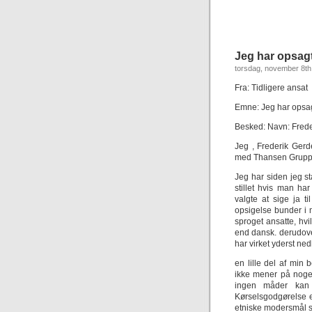
Jeg har opsagt 
torsdag, november 8th
Fra: Tidligere ansat
Emne: Jeg har opsagt
Besked: Navn: Freder
Jeg , Frederik Ger
med Thansen Gruppe
Jeg har siden jeg s
stillet hvis man h
valgte at sige ja t
opsigelse bunder i m
sproget ansatte, hv
end dansk. derudove
har virket yderst ned
en lille del af min 
ikke mener på nogen
ingen måder kan 
Kørselsgodgørelse e
etniske modersmål s