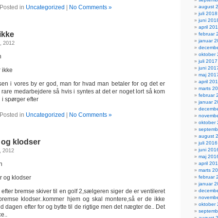
august 
Posted in
Uncategorized
|
No Comments »
juli 2018
juni 201
april 20
 ikke
februar 
januar 
, 2012
decembe
oktober
n
juli 2017
juni 201
 ikke
maj 201
april 20
sen i vores by er god, man for hvad man betaler for og det er
marts 2
ig rare medarbejdere så hvis i syntes at det er noget lort så kom
februar 
 i spørger efter
januar 
decembe
Posted in
Uncategorized
|
No Comments »
novembe
oktober
septemb
august 
 og klodser
juli 2016
juni 201
, 2012
maj 201
april 20
n
marts 2
februar 
 og klodser
januar 
decembe
efter bremse skiver til en golf 2,sælgeren siger de er ventileret
novembe
bremse klodser..kommer hjem og skal montere,så er de ikke
oktober
ud dagen efter for og bytte til de rigtige men det nægter de.. Det
septemb
e..
august 