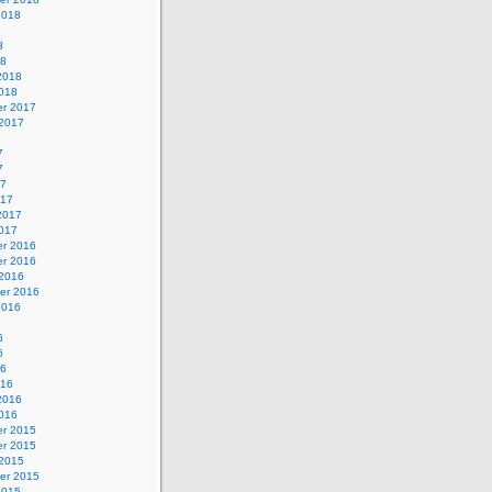
2018
8
18
2018
2018
r 2017
 2017
7
7
17
017
2017
2017
r 2016
r 2016
 2016
er 2016
2016
6
6
16
016
2016
2016
r 2015
r 2015
 2015
er 2015
2015