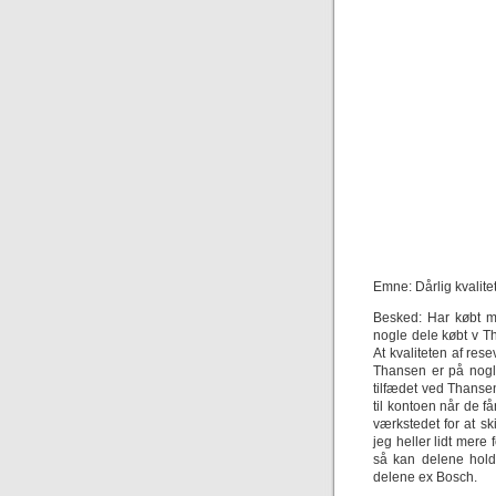
Emne: Dårlig kvalitet
Besked: Har købt m
nogle dele købt v Th
At kvaliteten af res
Thansen er på nogle
tilfædet ved Thansen
til kontoen når de få
værkstedet for at s
jeg heller lidt mere
så kan delene hold
delene ex Bosch.