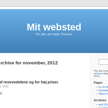
Mit websted
For alle, der hader Thansen
rchive for november, 2012
You are curr
websted
blog
2012.
 af resevedelene og for høj priser.
Pages
h, 2012
Se dit e
Startsid
rg
Tilføj et
Archives
april 20
juni 202