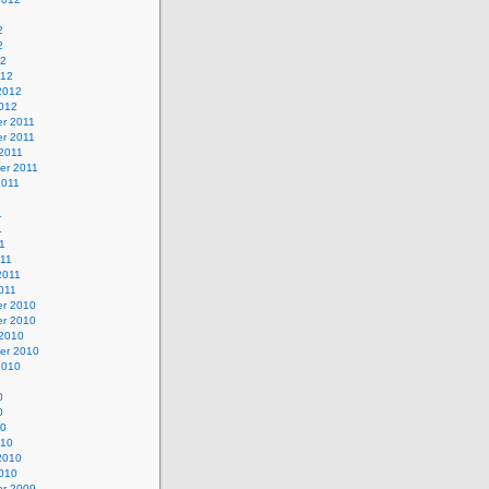
2
2
12
012
2012
2012
r 2011
r 2011
 2011
er 2011
2011
1
1
11
011
2011
011
r 2010
r 2010
 2010
er 2010
2010
0
0
10
010
2010
2010
r 2009