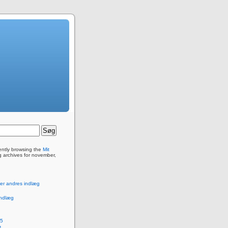
ently browsing the
Mit
 archives for november,
ller andres indlæg
e
 indlæg
25
4