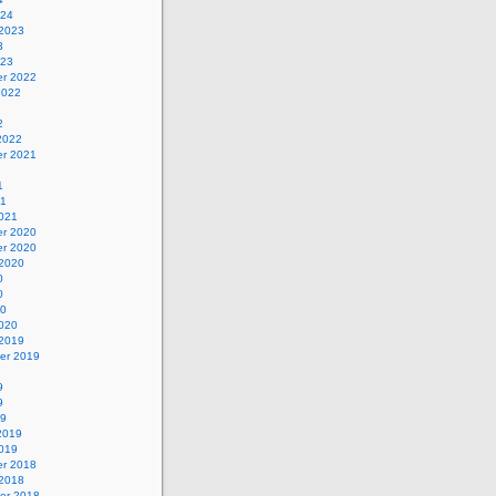
024
 2023
3
023
r 2022
2022
2
2022
r 2021
1
21
2021
r 2020
r 2020
 2020
0
0
20
2020
 2019
er 2019
9
9
19
2019
2019
r 2018
 2018
er 2018