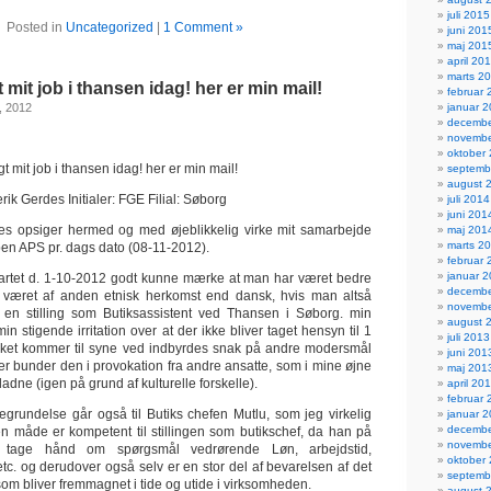
juli 2015
Posted in
Uncategorized
|
1 Comment »
juni 201
maj 201
april 20
marts 2
mit job i thansen idag! her er min mail!
februar 
januar 
, 2012
decembe
novembe
oktober
 mit job i thansen idag! her er min mail!
septemb
august 
ik Gerdes Initialer: FGE Filial: Søborg
juli 2014
juni 201
des opsiger hermed og med øjeblikkelig virke mit samarbejde
maj 201
marts 2
n APS pr. dags dato (08-11-2012).
februar 
januar 
tartet d. 1-10-2012 godt kunne mærke at man har været bedre
decembe
ar været af anden etnisk herkomst end dansk, hvis man altså
novembe
il en stilling som Butiksassistent ved Thansen i Søborg. min
august 
in stigende irritation over at der ikke bliver taget hensyn til 1
juli 2013
ilket kommer til syne ved indbyrdes snak på andre modersmål
juni 201
r bunder den i provokation fra andre ansatte, som i mine øjne
maj 201
ladne (igen på grund af kulturelle forskelle).
april 20
februar 
begrundelse går også til Butiks chefen Mutlu, som jeg virkelig
januar 
decembe
 måde er kompetent til stillingen som butikschef, da han på
novembe
tage hånd om spørgsmål vedrørende Løn, arbejdstid,
oktober
tc. og derudover også selv er en stor del af bevarelsen af det
septemb
om bliver fremmagnet i tide og utide i virksomheden.
august 