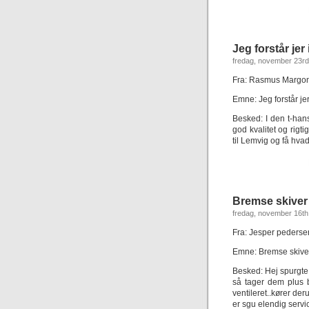
Jeg forstår jer
fredag, november 23rd
Fra: Rasmus Margo
Emne: Jeg forstår jer
Besked: I den t-han
god kvalitet og rigt
til Lemvig og få hvad
Bremse skiver
fredag, november 16th
Fra: Jesper pederse
Emne: Bremse skiver
Besked: Hej spurgte 
så tager dem plus 
ventileret..kører der
er sgu elendig servic