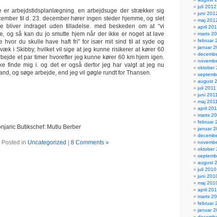
juli 2012
er arbejdstidsplanlægning. en arbejdsuge der strækker sig
juni 201
ecember til d. 23. december hører ingen steder hjemme, og slet
maj 201
ge bliver indraget uden tilladelse. med beskeden om at “vi
april 20
ge, og så kan du jo smutte hjem når der ikke er noget at lave
marts 2
februar 
 hvor du skulle have haft fri” for især mit sind til at syde og
januar 
æk i Skibby, hvilket vil sige at jeg kunne risikerer at kører 60
decembe
rbejde et par timer hvorefter jeg kunne kører 60 km hjem igen.
novembe
kke finde mig i. og det er også derfor jeg har valgt at jeg nu
oktober
stand, og søge arbejde, end jeg vil gøgle rundt for Thansen.
septemb
august 
juli 2011
juni 201
maj 201
april 20
marts 2
februar 
Konjaric Butikschef: Mutlu Berber
januar 2
decembe
Posted in
Uncategorized
|
8 Comments »
novembe
oktober
septemb
august 
juli 2010
juni 201
maj 201
april 20
marts 2
februar 
januar 
decembe