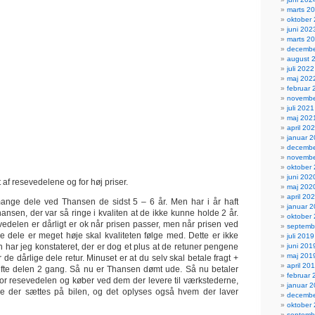
marts 2
oktober
juni 202
marts 2
decembe
august 
juli 2022
maj 202
februar 
novembe
juli 2021
maj 202
april 20
januar 
decembe
novembe
oktober
juni 202
 af resevedelene og for høj priser.
maj 202
april 20
ange dele ved Thansen de sidst 5 – 6 år. Men har i år haft
januar 
ansen, der var så ringe i kvaliten at de ikke kunne holde 2 år.
oktober
evedelen er dårligt er ok når prisen passer, men når prisen ved
septemb
 dele er meget høje skal kvaliteten følge med. Dette er ikke
juli 2019
juni 201
 har jeg konstateret, der er dog et plus at de retuner pengene
maj 201
r de dårlige dele retur. Minuset er at du selv skal betale fragt +
april 20
kifte delen 2 gang. Så nu er Thansen dømt ude. Så nu betaler
februar 
 for resevedelen og køber ved dem der levere til værkstederne,
januar 
e der sættes på bilen, og det oplyses også hvem der laver
decembe
oktober
septemb