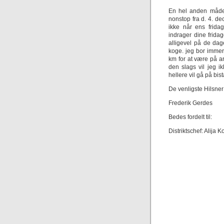
En hel anden måde 
nonstop fra d. 4. d
ikke når ens frida
indrager dine frida
alligevel på de dage
koge. jeg bor immerv
km for at være på a
den slags vil jeg i
hellere vil gå på bi
De venligste Hilsner
Frederik Gerdes
Bedes fordelt til:
Distriktschef: Alija 